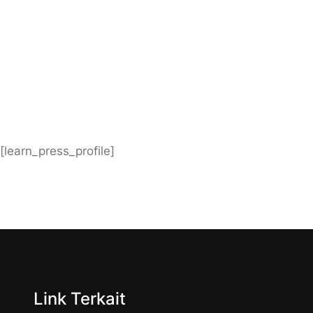
[learn_press_profile]
Link Terkait