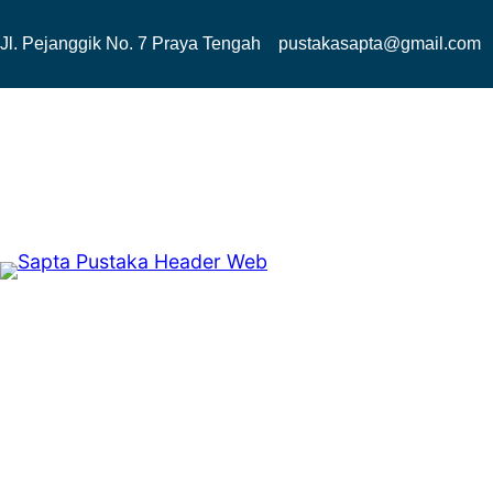
Lewati
Jl. Pejanggik No. 7 Praya Tengah
pustakasapta@gmail.com
ke
konten