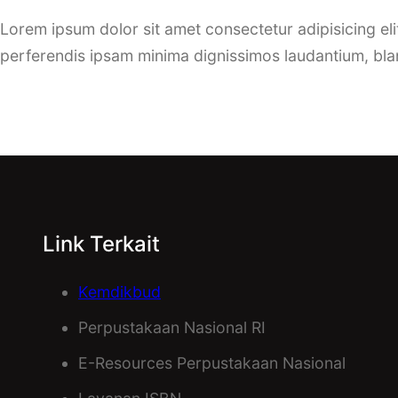
Lorem ipsum dolor sit amet consectetur adipisicing eli
perferendis ipsam minima dignissimos laudantium, blan
Link Terkait
Kemdikbud
Perpustakaan Nasional RI
E-Resources Perpustakaan Nasional