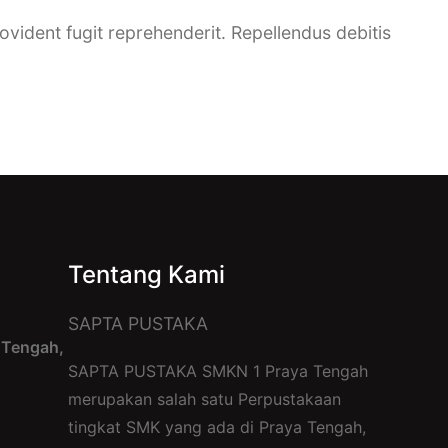
rovident fugit reprehenderit. Repellendus debitis
Tentang Kami
SAPTA PUSTAKA
k Tengah,
SAPTA PUSTAKA SMKN 1 Praya Tengah
merupakan salah satu Perpustakaan
tingkat SMK yang ada di Praya Tengah,