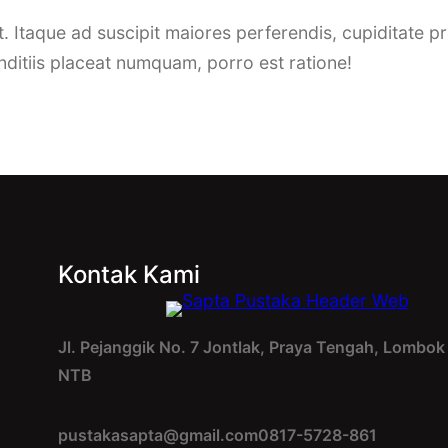
t. Itaque ad suscipit maiores perferendis, cupiditate p
ditiis placeat numquam, porro est ratione!
Kontak Kami
Jl. Pejanggik No. 7 Jontlak, Praya Tengah, Lombo
NTB
pustakasapta@gmail.com
0817-5728-861